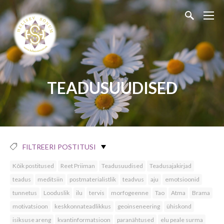
TEADUSUUDISED
FILTREERI POSTITUSI
Kõik postitused
Reet Priiman
Teadusuudised
Teadusajakirjad
teadus
meditsiin
postmaterialistlik
teadvus
aju
emotsioonid
tunnetus
Looduslik
ilu
tervis
morfogeenne
Tao
Atma
Brama
motivatsioon
keskkonnateadlikkus
geoinseneering
ühiskond
isiksuse areng
kvantinformatsioon
paranähtused
elu peale surma