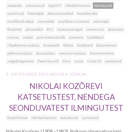
empaatia
uskumused
top2017
Nikolai Kozõrev
katsetused
uurimised
Maaväljad
Akasa kroonikad
kvantfüüsika
morfilised väljad
zeno efekt
morfiline resonants
entroopia
BrainNet
püramiidid
EEG
teadusuuringud
Universum
biofooton
neuron
vedad
post-materialistlik
Linnutee
Galaktikad
Objektiivne reaalsus
Kvantvaht
Kliima
keskkond
biotsentrism
päikesevarjutus
kuuvarjutus
veenuse varjutus
kosmomeetria
selgeltnägemine
Peter Russell
Mesi
ravim
Covid 19
sümtomid
2. OKTOOBER 2015
HELISEV SÕNUM
NIKOLAI KOZÕREVI
KATSETUSTEST, NENDEGA
SEONDUVATEST ILMINGUTEST
Reet Priiman
Nikolai Kozõrev
katsetused
uurimised
Nikolai Kozõrev, (1908 –1983), Pulkovo observatooriumi