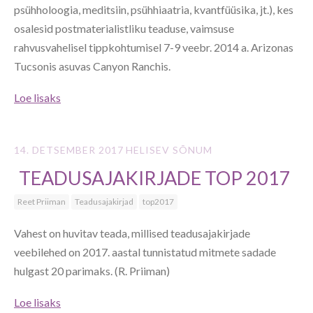
psühholoogia, meditsiin, psühhiaatria, kvantfüüsika, jt.), kes
osalesid postmaterialistliku teaduse, vaimsuse
rahvusvahelisel tippkohtumisel 7-9 veebr. 2014 a. Arizonas
Tucsonis asuvas Canyon Ranchis.
Loe lisaks
14. DETSEMBER 2017
HELISEV SÕNUM
TEADUSAJAKIRJADE TOP 2017
Reet Priiman
Teadusajakirjad
top2017
Vahest on huvitav teada, millised teadusajakirjade
veebilehed on 2017. aastal tunnistatud mitmete sadade
hulgast 20 parimaks. (R. Priiman)
Loe lisaks