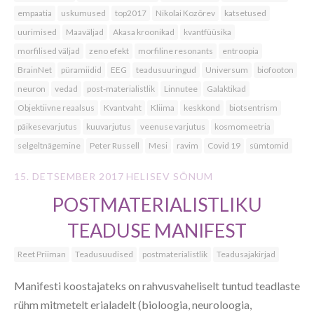
empaatia
uskumused
top2017
Nikolai Kozõrev
katsetused
uurimised
Maaväljad
Akasa kroonikad
kvantfüüsika
morfilised väljad
zeno efekt
morfiline resonants
entroopia
BrainNet
püramiidid
EEG
teadusuuringud
Universum
biofooton
neuron
vedad
post-materialistlik
Linnutee
Galaktikad
Objektiivne reaalsus
Kvantvaht
Kliima
keskkond
biotsentrism
päikesevarjutus
kuuvarjutus
veenuse varjutus
kosmomeetria
selgeltnägemine
Peter Russell
Mesi
ravim
Covid 19
sümtomid
15. DETSEMBER 2017
HELISEV SÕNUM
POSTMATERIALISTLIKU
TEADUSE MANIFEST
Reet Priiman
Teadusuudised
postmaterialistlik
Teadusajakirjad
Manifesti koostajateks on rahvusvaheliselt tuntud teadlaste
rühm mitmetelt erialadelt (bioloogia, neuroloogia,