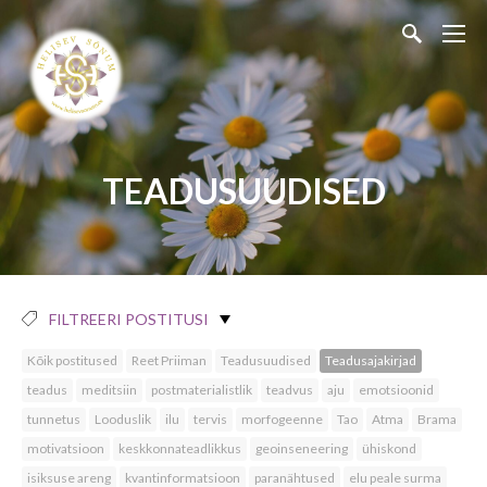
TEADUSUUDISED
FILTREERI POSTITUSI
Kõik postitused
Reet Priiman
Teadusuudised
Teadusajakirjad
teadus
meditsiin
postmaterialistlik
teadvus
aju
emotsioonid
tunnetus
Looduslik
ilu
tervis
morfogeenne
Tao
Atma
Brama
motivatsioon
keskkonnateadlikkus
geoinseneering
ühiskond
isiksuse areng
kvantinformatsioon
paranähtused
elu peale surma