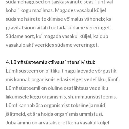
südamehaigused on täiskasvanute seas "juhtival
kohal" kogu maailmas. Magades vasakul küljel
südame häirete tekkimise võimalus väheneb; ka
gravitatsioon aitab toetada südame vereringet.
Südame aort, kui magada vasakul küljel, kaldub
vasakule aktiveerides südame vereringet.
4. Lümfisüsteemi aktiivsus intensiivistub
Lümfisüsteem on piltlikult nagu laevade võrgustik,
mis kannab organismis edasi selget vedelikku, lümfi.
Lümfisüsteemil on oluline osatähtsus vedeliku
liikumisele kogu organismis, sh. immuunsüsteemis.
Lümf kannab ära organismist toksiine ja muid
jäätmeid, et ära hoida organismis ummistusi.
Juba ammu on arvatakse, et keha vasakul küljel