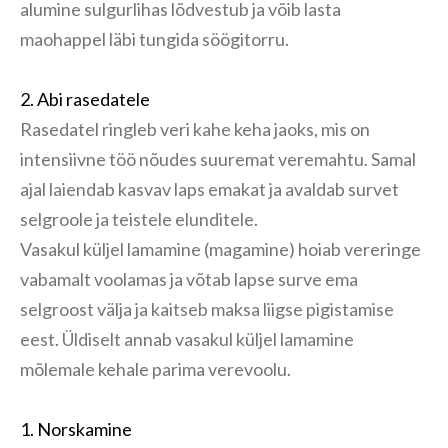
alumine sulgurlihas lõdvestub ja võib lasta
maohappel läbi tungida söögitorru.
2. Abi rasedatele
Rasedatel ringleb veri kahe keha jaoks, mis on
intensiivne töö nõudes suuremat veremahtu. Samal
ajal laiendab kasvav laps emakat ja avaldab survet
selgroole ja teistele elunditele.
Vasakul küljel lamamine (magamine) hoiab vereringe
vabamalt voolamas ja võtab lapse surve ema
selgroost välja ja kaitseb maksa liigse pigistamise
eest. Üldiselt annab vasakul küljel lamamine
mõlemale kehale parima verevoolu.
1. Norskamine