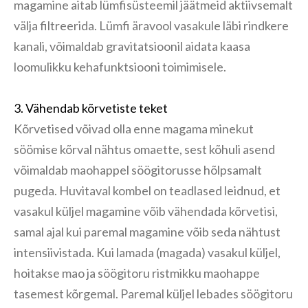
magamine aitab lümfisüsteemil jäätmeid aktiivsemalt
välja filtreerida. Lümfi äravool vasakule läbi rindkere
kanali, võimaldab gravitatsioonil aidata kaasa
loomulikku kehafunktsiooni toimimisele.
3. Vähendab kõrvetiste teket
Kõrvetised võivad olla enne magama minekut
söömise kõrval nähtus omaette, sest kõhuli asend
võimaldab maohappel söögitorusse hõlpsamalt
pugeda. Huvitaval kombel on teadlased leidnud, et
vasakul küljel magamine võib vähendada kõrvetisi,
samal ajal kui paremal magamine võib seda nähtust
intensiivistada. Kui lamada (magada) vasakul küljel,
hoitakse mao ja söögitoru ristmikku maohappe
tasemest kõrgemal. Paremal küljel lebades söögitoru