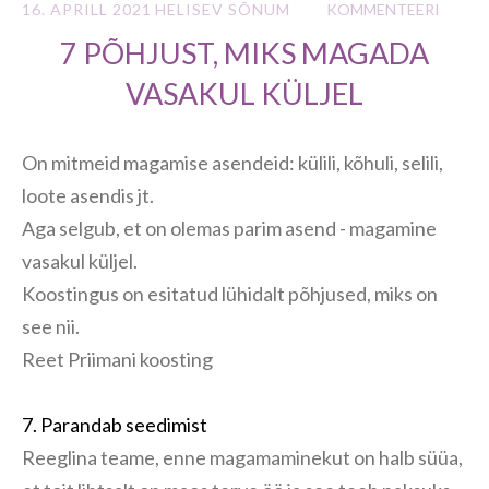
16. APRILL 2021
HELISEV SÕNUM
KOMMENTEERI
‎7 PÕHJUST, MIKS MAGADA
VASAKUL KÜLJEL‎
On mitmeid magamise asendeid: külili, kõhuli, selili,
loote asendis jt.
Aga selgub, et on olemas parim asend - magamine
vasakul küljel.
Koostingus on esitatud lühidalt põhjused, miks on
see nii.
Reet Priimani koosting
7. Parandab seedimist‎
‎Reeglina teame, enne magamaminekut on halb süüa,