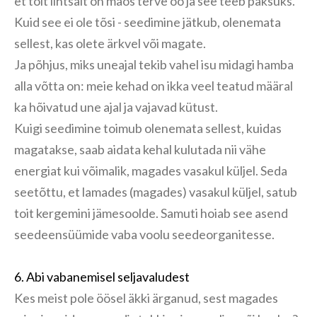
et toit lihtsalt on maos terve öö ja see teeb paksuks.
Kuid see ei ole tõsi - seedimine jätkub, olenemata
sellest, kas olete ärkvel või magate.‎
‎Ja põhjus, miks uneajal tekib vahel isu midagi hamba
alla võtta on: meie kehad on ikka veel teatud määral
ka hõivatud une ajal ja vajavad kütust.
Kuigi seedimine toimub olenemata sellest, kuidas
magatakse, saab aidata kehal kulutada nii vähe
energiat kui võimalik, magades vasakul küljel.‎ Seda
seetõttu, et lamades (magades) vasakul küljel, satub
toit kergemini jämesoolde. Samuti hoiab see asend
seedeensüümide vaba voolu seedeorganitesse.‎
6. Abi vabanemisel seljavaludest
Kes meist pole öösel äkki ärganud, sest magades