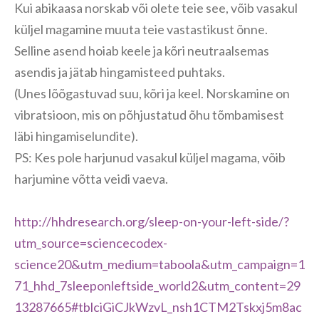
Kui abikaasa norskab või olete teie see, võib vasakul
küljel magamine muuta teie vastastikust õnne.
Selline asend hoiab keele ja kõri neutraalsemas
asendis ja jätab hingamisteed puhtaks.
(Unes lõõgastuvad suu, kõri ja keel. Norskamine on
vibratsioon, mis on põhjustatud õhu tõmbamisest
läbi hingamiselundite).
PS: Kes pole harjunud vasakul küljel magama, võib
harjumine võtta veidi vaeva.
http://hhdresearch.org/sleep-on-your-left-side/?
utm_source=sciencecodex-
science20&utm_medium=taboola&utm_campaign=1
71_hhd_7sleeponleftside_world2&utm_content=29
13287665#tblciGiCJkWzvL_nsh1CTM2Tskxj5m8ac