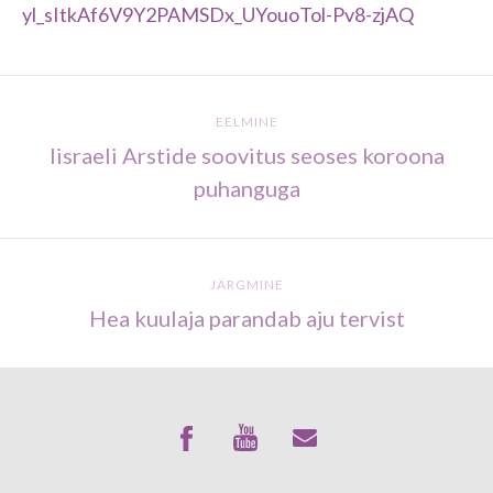
yl_sItkAf6V9Y2PAMSDx_UYouoTol-Pv8-zjAQ
EELMINE
Iisraeli Arstide soovitus seoses koroona
puhanguga
JÄRGMINE
Hea kuulaja parandab aju tervist