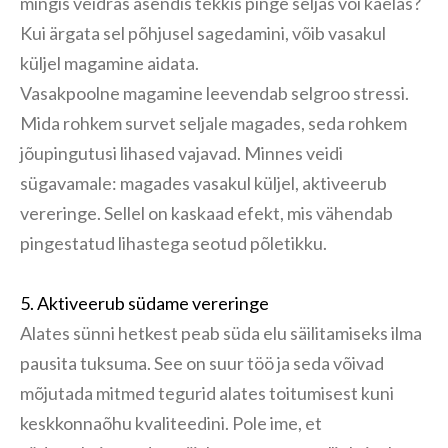
mingis veidras asendis tekkis pinge seljas või kaelas?
Kui ärgata sel põhjusel sagedamini, võib vasakul
küljel magamine aidata.
Vasakpoolne magamine leevendab selgroo stressi.
Mida rohkem survet seljale magades, seda rohkem
jõupingutusi lihased vajavad. Minnes veidi
sügavamale: magades vasakul küljel, aktiveerub
vereringe. Sellel on kaskaad efekt, mis vähendab
pingestatud lihastega seotud põletikku.
5. Aktiveerub südame vereringe
Alates sünni hetkest peab süda elu säilitamiseks ilma
pausita tuksuma. See on suur töö ja seda võivad
mõjutada mitmed tegurid alates toitumisest kuni
keskkonnaõhu kvaliteedini. Pole ime, et